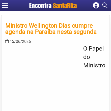
Encontra
SantaRita
Cadastrar empresa
Fazer login
Ministro Wellington Dias cumpre
Criar conta
agenda na Paraíba nesta segunda
15/06/2026
O Papel
do
Ministro