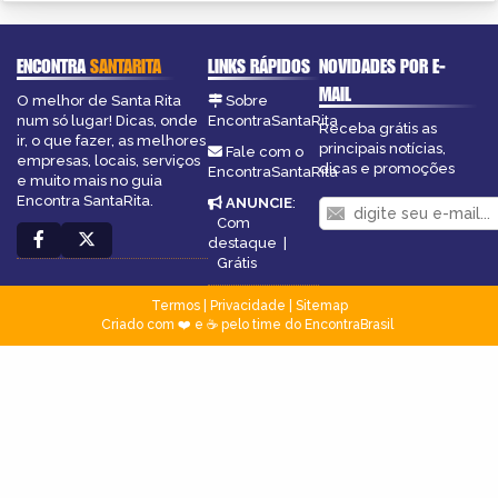
ENCONTRA
SANTARITA
LINKS RÁPIDOS
NOVIDADES POR E-
MAIL
O melhor de Santa Rita
Sobre
num só lugar! Dicas, onde
EncontraSantaRita
Receba grátis as
ir, o que fazer, as melhores
principais notícias,
Fale com o
empresas, locais, serviços
dicas e promoções
EncontraSantaRita
e muito mais no guia
Encontra SantaRita.
ANUNCIE
:
Com
destaque
|
Grátis
Termos
|
Privacidade
|
Sitemap
Criado com ❤️ e ☕ pelo time do EncontraBrasil