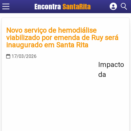
Encontra
SantaRita
Cadastrar empresa
Fazer login
Novo serviço de hemodiálise
Criar conta
viabilizado por emenda de Ruy será
inaugurado em Santa Rita
17/03/2026
Impacto
da