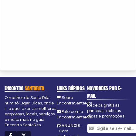
ENCONTRA
SANTARITA
LINKS RÁPIDOS
NOVIDADES POR E-
MAIL
O melhor de Santa Rita
Sobre
num só lugar! Dicas, onde
EncontraSantaRita
Receba grátis as
ir, o que fazer, as melhores
principais notícias,
Fale com o
empresas, locais, serviços
dicas e promoções
EncontraSantaRita
e muito mais no guia
Encontra SantaRita.
ANUNCIE
:
Com