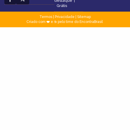
destaque
|
Grátis
Termos
|
Privacidade
|
Sitemap
Criado com ❤️ e ☕ pelo time do EncontraBrasil