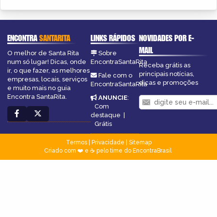
ENCONTRA
SANTARITA
LINKS RÁPIDOS
NOVIDADES POR E-
MAIL
O melhor de Santa Rita
Sobre
num só lugar! Dicas, onde
EncontraSantaRita
Receba grátis as
ir, o que fazer, as melhores
principais notícias,
Fale com o
empresas, locais, serviços
dicas e promoções
EncontraSantaRita
e muito mais no guia
Encontra SantaRita.
ANUNCIE
:
Com
destaque
|
Grátis
Termos
|
Privacidade
|
Sitemap
Criado com ❤️ e ☕ pelo time do EncontraBrasil