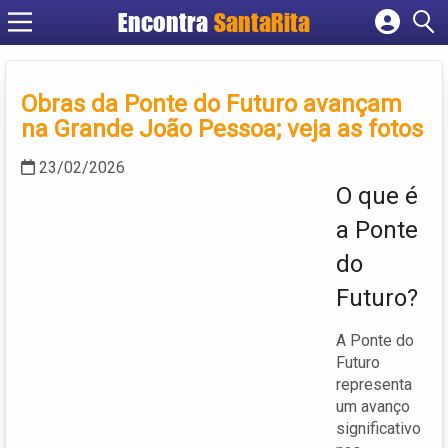
Encontra
SantaRita
Cadastrar empresa
Fazer login
Obras da Ponte do Futuro avançam
Criar conta
na Grande João Pessoa; veja as fotos
23/02/2026
O que é
a Ponte
do
Futuro?
A Ponte do
Futuro
representa
um avanço
significativo