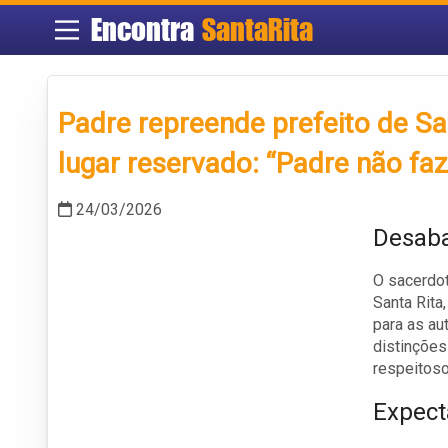
Encontra
SantaRita
Padre repreende prefeito de San
lugar reservado: “Padre não fa
24/03/2026
Desaba
O sacerdot
Santa Rita
para as au
distinções
respeitoso
Expect