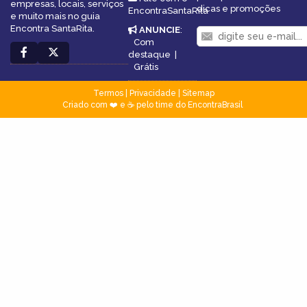
empresas, locais, serviços
dicas e promoções
EncontraSantaRita
e muito mais no guia
Encontra SantaRita.
ANUNCIE
:
Com
destaque
|
Grátis
Termos
|
Privacidade
|
Sitemap
Criado com ❤️ e ☕ pelo time do EncontraBrasil