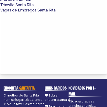
Trânsito Santa Rita
Vagas de Empregos Santa Rita
ENCONTRA
SANTARITA
LINKS RÁPIDOS
NOVIDADES POR E-
MAIL
O melhor de Santa Rita
Sobre
num só lugar! Dicas, onde
EncontraSantaRita
Receba grátis as
ir, o que fazer, as melhores
principais notícias,
Fale com o