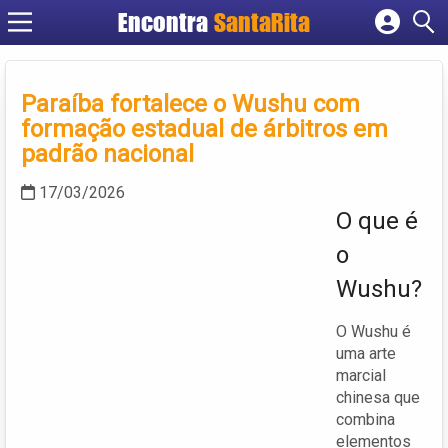
Encontra
SantaRita
Cadastrar empresa
Fazer login
Paraíba fortalece o Wushu com
Criar conta
formação estadual de árbitros em
padrão nacional
17/03/2026
O que é
o
Wushu?
O Wushu é
uma arte
marcial
chinesa que
combina
elementos