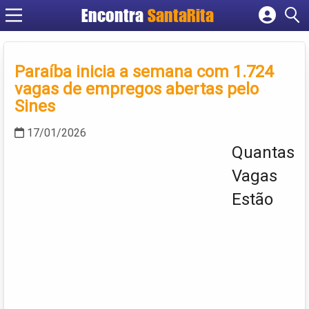
Encontra
SantaRita
Cadastrar empresa
Fazer login
Paraíba inicia a semana com 1.724
Criar conta
vagas de empregos abertas pelo
Sines
17/01/2026
Quantas
Vagas
Estão