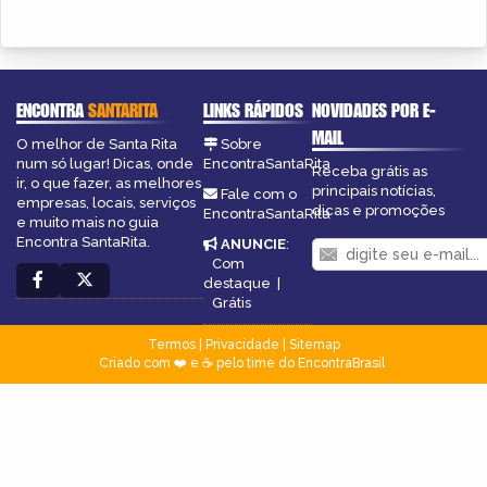
ENCONTRA
SANTARITA
LINKS RÁPIDOS
NOVIDADES POR E-
MAIL
O melhor de Santa Rita
Sobre
num só lugar! Dicas, onde
EncontraSantaRita
Receba grátis as
ir, o que fazer, as melhores
principais notícias,
Fale com o
empresas, locais, serviços
dicas e promoções
EncontraSantaRita
e muito mais no guia
Encontra SantaRita.
ANUNCIE
:
Com
destaque
|
Grátis
Termos
|
Privacidade
|
Sitemap
Criado com ❤️ e ☕ pelo time do EncontraBrasil