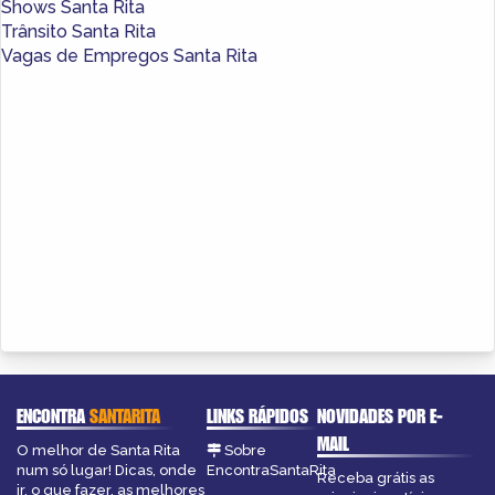
Shows Santa Rita
Trânsito Santa Rita
Vagas de Empregos Santa Rita
ENCONTRA
SANTARITA
LINKS RÁPIDOS
NOVIDADES POR E-
MAIL
O melhor de Santa Rita
Sobre
num só lugar! Dicas, onde
EncontraSantaRita
Receba grátis as
ir, o que fazer, as melhores