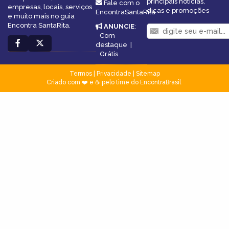
principais notícias,
Fale com o
empresas, locais, serviços
dicas e promoções
EncontraSantaRita
e muito mais no guia
Encontra SantaRita.
ANUNCIE
:
Com
destaque
|
Grátis
Termos
|
Privacidade
|
Sitemap
Criado com ❤️ e ☕ pelo time do EncontraBrasil