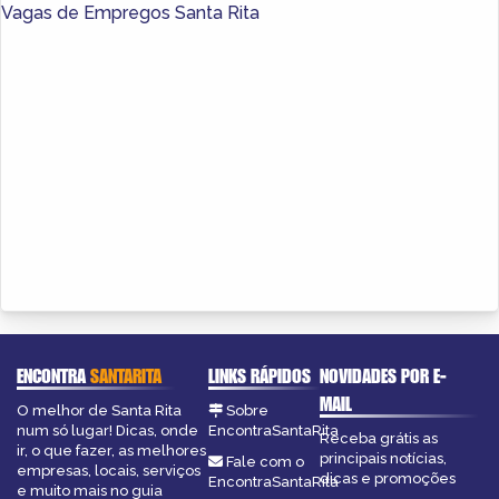
Vagas de Empregos Santa Rita
ENCONTRA
SANTARITA
LINKS RÁPIDOS
NOVIDADES POR E-
MAIL
O melhor de Santa Rita
Sobre
num só lugar! Dicas, onde
EncontraSantaRita
Receba grátis as
ir, o que fazer, as melhores
principais notícias,
Fale com o
empresas, locais, serviços
dicas e promoções
EncontraSantaRita
e muito mais no guia