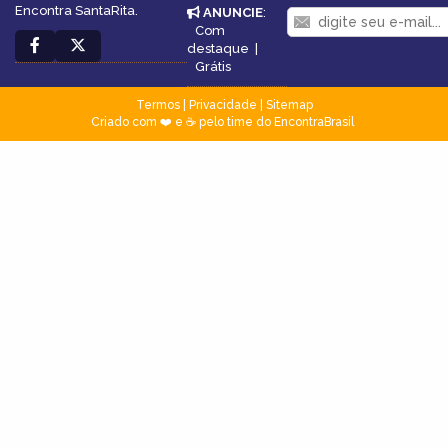
Encontra SantaRita.
ANUNCIE
:
Com
destaque
|
Grátis
Termos
|
Privacidade
|
Sitemap
Criado com ❤️ e ☕ pelo time do EncontraBrasil