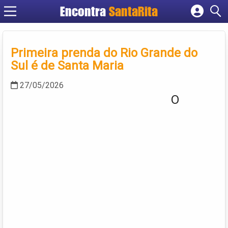
Encontra
SantaRita
Cadastrar empresa
Fazer login
Primeira prenda do Rio Grande do
Criar conta
Sul é de Santa Maria
27/05/2026
O