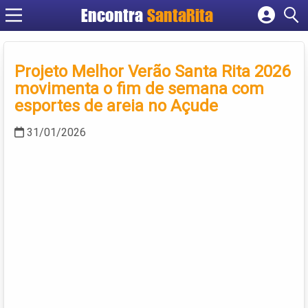
Encontra
SantaRita
Cadastrar empresa
Fazer login
Projeto Melhor Verão Santa Rita 2026
Criar conta
movimenta o fim de semana com
esportes de areia no Açude
31/01/2026