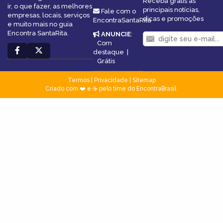
Receba grátis as
ir, o que fazer, as melhores
principais notícias,
Fale com o
empresas, locais, serviços
dicas e promoções
EncontraSantaRita
e muito mais no guia
Encontra SantaRita.
ANUNCIE
:
Com
destaque
|
Grátis
Termos
|
Privacidade
|
Sitemap
Criado com ❤️ e ☕ pelo time do EncontraBrasil