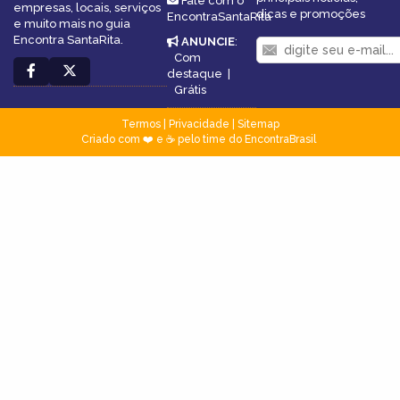
Fale com o
empresas, locais, serviços
dicas e promoções
EncontraSantaRita
e muito mais no guia
Encontra SantaRita.
ANUNCIE
:
Com
destaque
|
Grátis
Termos
|
Privacidade
|
Sitemap
Criado com ❤️ e ☕ pelo time do EncontraBrasil