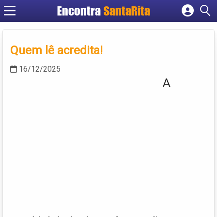
Encontra
SantaRita
Cadastrar empresa
Fazer login
Quem lê acredita!
Criar conta
16/12/2025
A