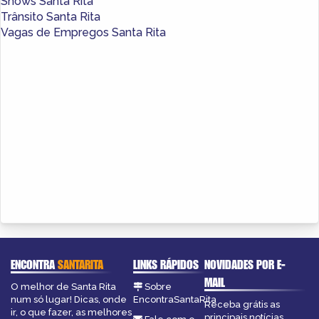
Shows Santa Rita
Trânsito Santa Rita
Vagas de Empregos Santa Rita
ENCONTRA
SANTARITA
LINKS RÁPIDOS
NOVIDADES POR E-
MAIL
O melhor de Santa Rita
Sobre
num só lugar! Dicas, onde
EncontraSantaRita
Receba grátis as
ir, o que fazer, as melhores
principais notícias,