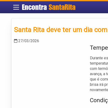
Encontra
SantaRita
Santa Rita deve ter um dia com
27/03/2026
Temper
Durante es
temperatur
com termô
avança, a 
que é comu
brisa irá 
novamente
Condiç