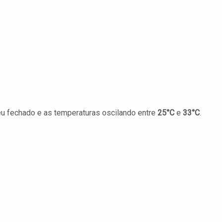
éu fechado e as temperaturas oscilando entre
25°C
e
33°C
.