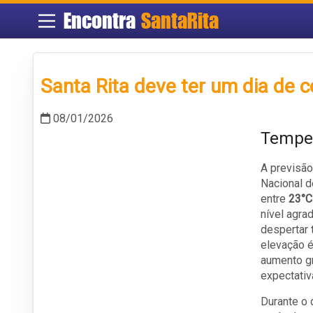
Encontra
SantaRita
Santa Rita deve ter um dia de 
08/01/2026
Temper
A previsão
Nacional d
entre
23°C
nível agra
despertar 
elevação 
aumento gr
expectativa
Durante o 