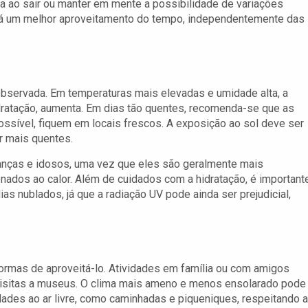
a ao sair ou manter em mente a possibilidade de variações
tirá um melhor aproveitamento do tempo, independentemente das
 observada. Em temperaturas mais elevadas e umidade alta, a
ratação, aumenta. Em dias tão quentes, recomenda-se que as
sível, fiquem em locais frescos. A exposição ao sol deve ser
r mais quentes.
anças e idosos, uma vez que eles são geralmente mais
nados ao calor. Além de cuidados com a hidratação, é important
s nublados, já que a radiação UV pode ainda ser prejudicial,
ormas de aproveitá-lo. Atividades em família ou com amigos
isitas a museus. O clima mais ameno e menos ensolarado pode
dades ao ar livre, como caminhadas e piqueniques, respeitando a