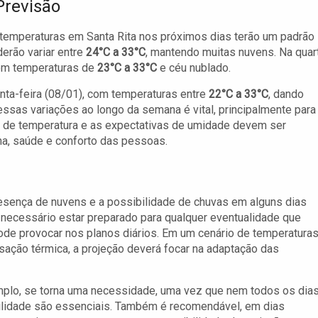
Previsão
s temperaturas em Santa Rita nos próximos dias terão um padrão
derão variar entre
24°C a 33°C
, mantendo muitas nuvens. Na quar
com temperaturas de
23°C a 33°C
e céu nublado.
ta-feira (08/01), com temperaturas entre
22°C a 33°C
, dando
essas variações ao longo da semana é vital, principalmente para
ões de temperatura e as expectativas de umidade devem ser
na, saúde e conforto das pessoas.
esença de nuvens e a possibilidade de chuvas em alguns dias
 necessário estar preparado para qualquer eventualidade que
ode provocar nos planos diários. Em um cenário de temperatura
sação térmica, a projeção deverá focar na adaptação das
xemplo, se torna uma necessidade, uma vez que nem todos os dia
ibilidade são essenciais. Também é recomendável, em dias