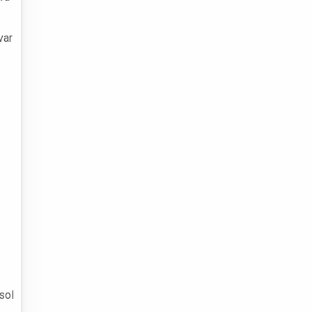
var
sol