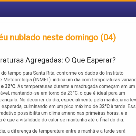
céu nublado neste domingo (04)
aturas Agregadas: O Que Esperar?
 do tempo para Santa Rita, conforme os dados do Instituto
e Meteorologia (INMET), indica um dia com temperaturas varian
 e 32°C
. As temperaturas durante a madrugada começam em um
dável, mantendo-se em torno de 23°C, o que é ideal para um
tranquilo. No decorrer do dia, especialmente pela manhã, uma le
é esperada, culminando em um pico máximo de
32°C
à tarde. Es
adativo possibilita um clima ameno nas primeiras horas, e a
 é que a vitalidade do calor se mantenha até o final do dia.
dia, a diferença de temperatura entre a manhã e a tarde será