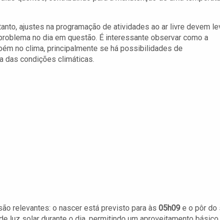
tanto, ajustes na programação de atividades ao ar livre devem le
roblema no dia em questão. É interessante observar como a
bém no clima, principalmente se há possibilidades de
 das condições climáticas.
ão relevantes: o nascer está previsto para às
05h09
e o pôr do 
 de luz solar durante o dia, permitindo um aproveitamento básico