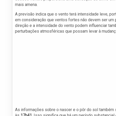
mais amena.
A previsão indica que o vento terá intensidade leve, por
em consideração que ventos fortes não devem ser um p
direção e a intensidade do vento podem influenciar tam
perturbações atmosféricas que possam levar à mudança
As informações sobre o nascer e o pôr do sol também s
às
17h41
. Isso significa que há um período substancial