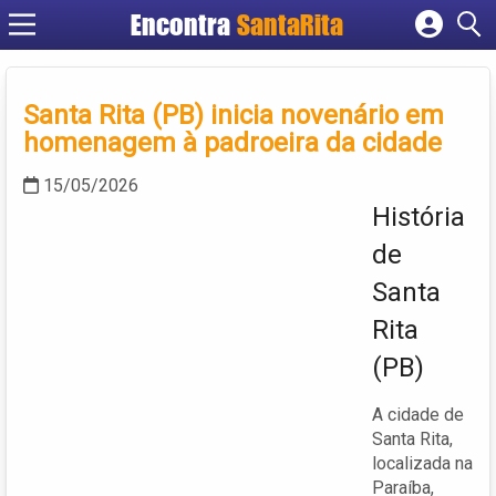
Encontra
SantaRita
Cadastrar empresa
Fazer login
Santa Rita (PB) inicia novenário em
Criar conta
homenagem à padroeira da cidade
15/05/2026
História
de
Santa
Rita
(PB)
A cidade de
Santa Rita,
localizada na
Paraíba,