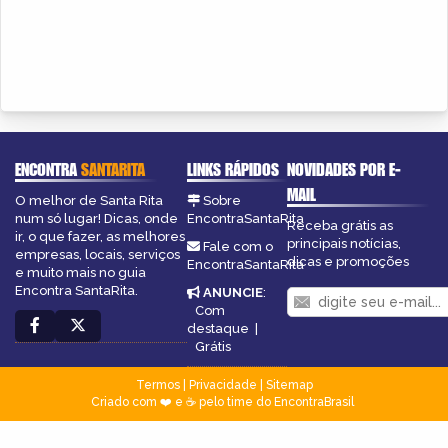
ENCONTRA
SANTARITA
LINKS RÁPIDOS
NOVIDADES POR E-
MAIL
O melhor de Santa Rita
Sobre
num só lugar! Dicas, onde
EncontraSantaRita
Receba grátis as
ir, o que fazer, as melhores
principais notícias,
Fale com o
empresas, locais, serviços
dicas e promoções
EncontraSantaRita
e muito mais no guia
Encontra SantaRita.
ANUNCIE
:
Com
destaque
|
Grátis
Termos
|
Privacidade
|
Sitemap
Criado com ❤️ e ☕ pelo time do EncontraBrasil