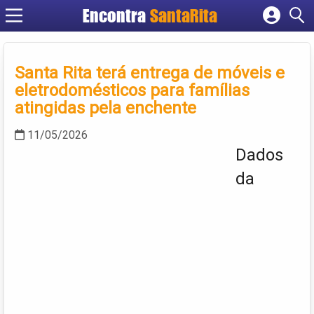
Encontra
SantaRita
Cadastrar empresa
Fazer login
Santa Rita terá entrega de móveis e
Criar conta
eletrodomésticos para famílias
atingidas pela enchente
11/05/2026
Dados
da