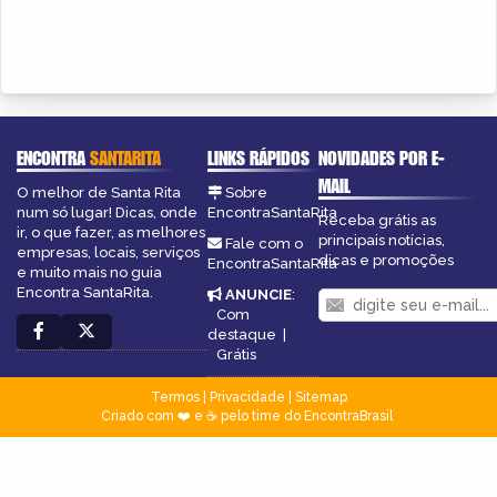
ENCONTRA
SANTARITA
LINKS RÁPIDOS
NOVIDADES POR E-
MAIL
O melhor de Santa Rita
Sobre
num só lugar! Dicas, onde
EncontraSantaRita
Receba grátis as
ir, o que fazer, as melhores
principais notícias,
Fale com o
empresas, locais, serviços
dicas e promoções
EncontraSantaRita
e muito mais no guia
Encontra SantaRita.
ANUNCIE
:
Com
destaque
|
Grátis
Termos
|
Privacidade
|
Sitemap
Criado com ❤️ e ☕ pelo time do EncontraBrasil