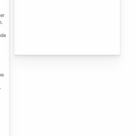
ter
o,
nda
ne.
o