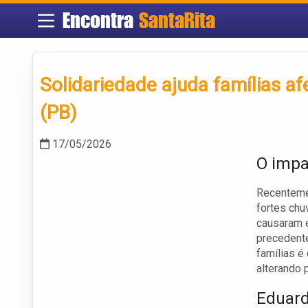
Encontra
SantaRita
Solidariedade ajuda famílias a
(PB)
17/05/2026
O impa
Recentemen
fortes ch
causaram e
precedente
famílias é
alterando 
Eduard