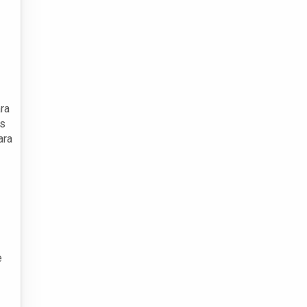
ra
os
ara
e