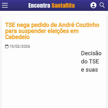
Encontra
SantaRita
Cadastrar empresa
Fazer login
TSE nega pedido de André Coutinho
Criar conta
para suspender eleições em
Cabedelo
15/02/2026
Decisão
do TSE
e suas