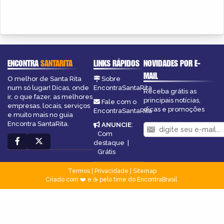
ENCONTRA
SANTARITA
LINKS RÁPIDOS
NOVIDADES POR E-
MAIL
O melhor de Santa Rita
Sobre
num só lugar! Dicas, onde
EncontraSantaRita
Receba grátis as
ir, o que fazer, as melhores
principais notícias,
Fale com o
empresas, locais, serviços
dicas e promoções
EncontraSantaRita
e muito mais no guia
Encontra SantaRita.
ANUNCIE
:
Com
destaque
|
Grátis
Termos
|
Privacidade
|
Sitemap
Criado com ❤️ e ☕ pelo time do EncontraBrasil