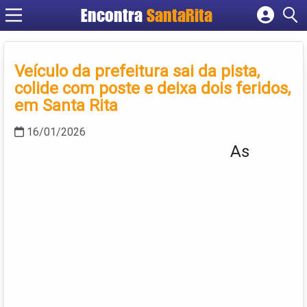
Encontra
SantaRita
Cadastrar empresa
Fazer login
Veículo da prefeitura sai da pista,
Criar conta
colide com poste e deixa dois feridos,
em Santa Rita
16/01/2026
As