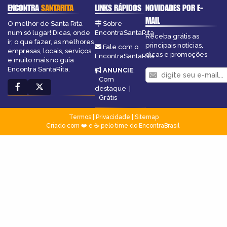
ENCONTRA
SANTARITA
LINKS RÁPIDOS
NOVIDADES POR E-
MAIL
O melhor de Santa Rita
Sobre
num só lugar! Dicas, onde
EncontraSantaRita
Receba grátis as
ir, o que fazer, as melhores
principais notícias,
Fale com o
empresas, locais, serviços
dicas e promoções
EncontraSantaRita
e muito mais no guia
Encontra SantaRita.
ANUNCIE
:
Com
destaque
|
Grátis
Termos
|
Privacidade
|
Sitemap
Criado com ❤️ e ☕ pelo time do EncontraBrasil