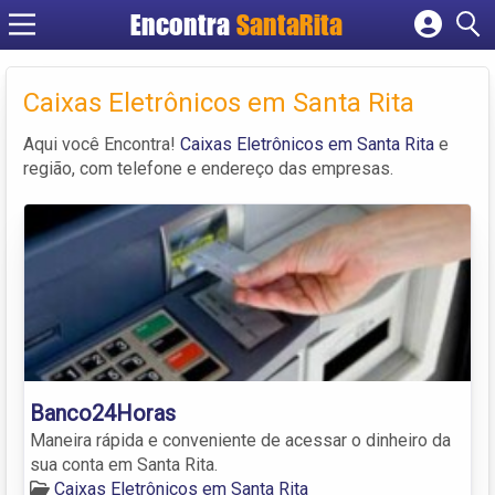
Encontra
SantaRita
Cadastrar empresa
Fazer login
Caixas Eletrônicos em Santa Rita
Criar conta
Aqui você Encontra!
Caixas Eletrônicos em Santa Rita
e
região, com telefone e endereço das empresas.
Banco24Horas
Maneira rápida e conveniente de acessar o dinheiro da
sua conta em Santa Rita.
Caixas Eletrônicos em Santa Rita