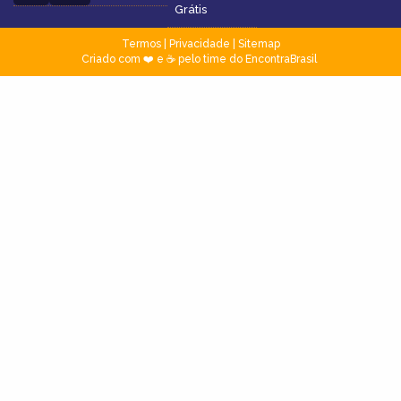
Grátis
Termos
|
Privacidade
|
Sitemap
Criado com ❤️ e ☕ pelo time do EncontraBrasil