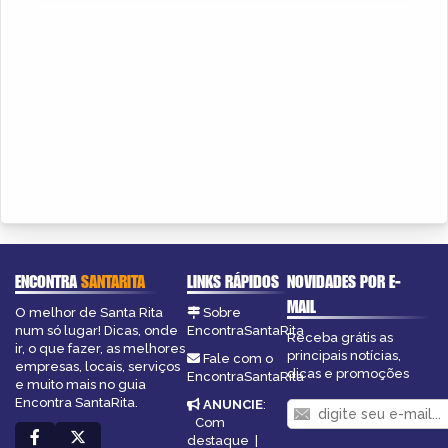
ENCONTRA
SANTARITA
LINKS RÁPIDOS
NOVIDADES POR E-
MAIL
O melhor de Santa Rita
Sobre
num só lugar! Dicas, onde
EncontraSantaRita
Receba grátis as
ir, o que fazer, as melhores
principais notícias,
Fale com o
empresas, locais, serviços
dicas e promoções
EncontraSantaRita
e muito mais no guia
Encontra SantaRita.
ANUNCIE
:
Com
destaque
|