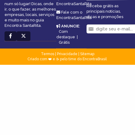
num só lugar! Dicas, onde
EncontraSantaRita
Receba grátis as
ir, o que fazer, as melhores
principais notícias,
Fale com o
empresas, locais, serviços
dicas e promoções
EncontraSantaRita
e muito mais no guia
Encontra SantaRita.
ANUNCIE
:
Com
destaque
|
Grátis
Termos
|
Privacidade
|
Sitemap
Criado com ❤️ e ☕ pelo time do EncontraBrasil