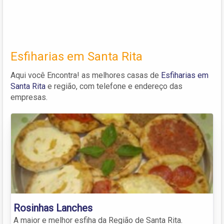
Esfiharias em Santa Rita
Aqui você Encontra! as melhores casas de
Esfiharias em
Santa Rita
e região, com telefone e endereço das
empresas.
Rosinhas Lanches
A maior e melhor esfiha da Região de Santa Rita.