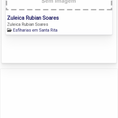
Zuleica Rubian Soares
Zuleica Rubian Soares
Esfiharias em Santa Rita