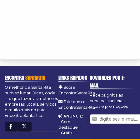
ENCONTRA
SANTARITA
LINKS RÁPIDOS
NOVIDADES POR E-
MAIL
O melhor de Santa Rita
Sobre
num só lugar! Dicas, onde
EncontraSantaRita
Receba grátis as
ir, o que fazer, as melhores
principais notícias,
Fale com o
empresas, locais, serviços
dicas e promoções
EncontraSantaRita
e muito mais no guia
Encontra SantaRita.
ANUNCIE
:
Com
destaque
|
Grátis