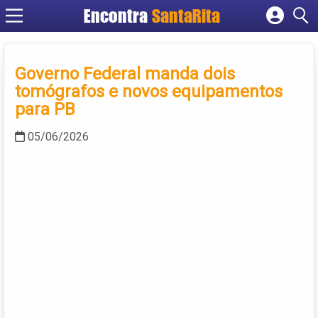
Encontra
SantaRita
Cadastrar empresa
Fazer login
Governo Federal manda dois
Criar conta
tomógrafos e novos equipamentos
para PB
05/06/2026