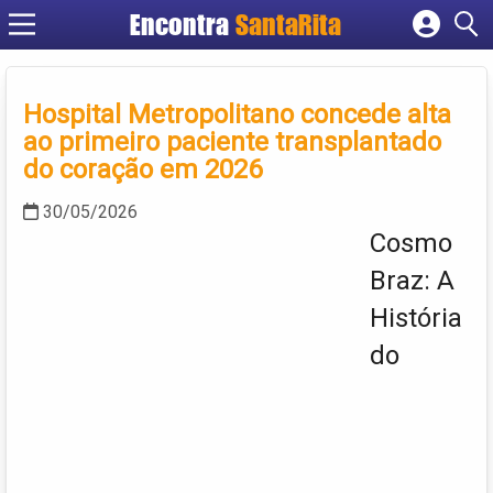
Encontra
SantaRita
Cadastrar empresa
Fazer login
Hospital Metropolitano concede alta
Criar conta
ao primeiro paciente transplantado
do coração em 2026
30/05/2026
Cosmo
Braz: A
História
do