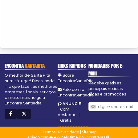
ENCONTRA
SANTARITA
LINKS RÁPIDOS
NOVIDADES POR E-
MAIL
O melhor de Santa Rita
Sobre
num só lugar! Dicas, onde
EncontraSantaRita
Receba grátis as
ir, o que fazer, as melhores
principais notícias,
Fale com o
empresas, locais, serviços
dicas e promoções
EncontraSantaRita
e muito mais no guia
Encontra SantaRita.
ANUNCIE
:
Com
destaque
|
Grátis
Termos
|
Privacidade
|
Sitemap
Criado com ❤️ e ☕ pelo time do EncontraBrasil