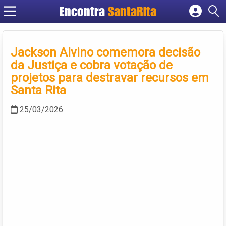
Encontra
SantaRita
Cadastrar empresa
Fazer login
Jackson Alvino comemora decisão
Criar conta
da Justiça e cobra votação de
projetos para destravar recursos em
Santa Rita
25/03/2026