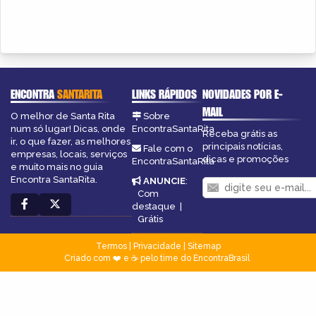
ENCONTRA
SANTARITA
LINKS RÁPIDOS
NOVIDADES POR E-
MAIL
O melhor de Santa Rita
Sobre
num só lugar! Dicas, onde
EncontraSantaRita
Receba grátis as
ir, o que fazer, as melhores
principais notícias,
Fale com o
empresas, locais, serviços
dicas e promoções
EncontraSantaRita
e muito mais no guia
Encontra SantaRita.
ANUNCIE
:
Com
destaque
|
Grátis
Termos
|
Privacidade
|
Sitemap
Criado com ❤️ e ☕ pelo time do EncontraBrasil