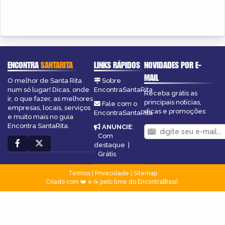
ENCONTRA
SANTARITA
LINKS RÁPIDOS
NOVIDADES POR E-
MAIL
O melhor de Santa Rita
Sobre
num só lugar! Dicas, onde
EncontraSantaRita
Receba grátis as
ir, o que fazer, as melhores
principais notícias,
Fale com o
empresas, locais, serviços
dicas e promoções
EncontraSantaRita
e muito mais no guia
Encontra SantaRita.
ANUNCIE
:
Com
destaque
|
Grátis
Termos
|
Privacidade
|
Sitemap
Criado com ❤️ e ☕ pelo time do EncontraBrasil