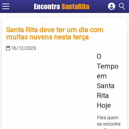
Encontra
SantaRita
Cadastrar empresa
Fazer login
Santa Rita deve ter um dia com
Criar conta
muitas nuvens nesta terça
16/12/2025
O
Tempo
em
Santa
Rita
Hoje
Para quem
se encontra